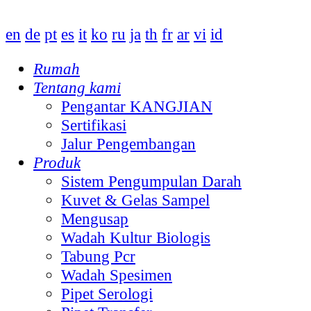
en
de
pt
es
it
ko
ru
ja
th
fr
ar
vi
id
Rumah
Tentang kami
Pengantar KANGJIAN
Sertifikasi
Jalur Pengembangan
Produk
Sistem Pengumpulan Darah
Kuvet & Gelas Sampel
Mengusap
Wadah Kultur Biologis
Tabung Pcr
Wadah Spesimen
Pipet Serologi