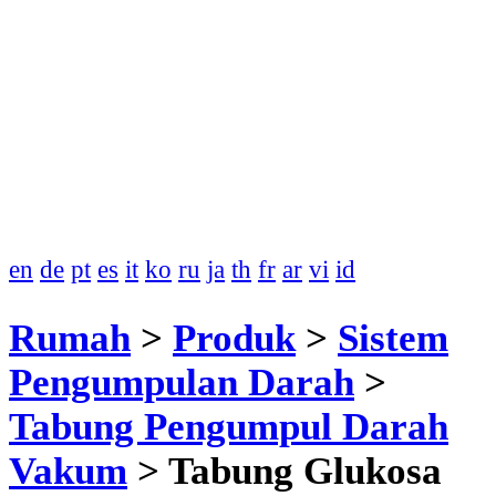
en
de
pt
es
it
ko
ru
ja
th
fr
ar
vi
id
Rumah
>
Produk
>
Sistem
Pengumpulan Darah
>
Tabung Pengumpul Darah
Vakum
>
Tabung Glukosa