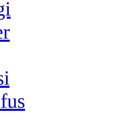
gi
er
si
ifus