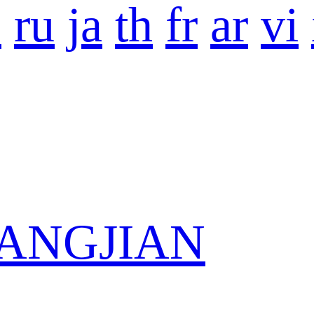
o
ru
ja
th
fr
ar
vi
 KANGJIAN