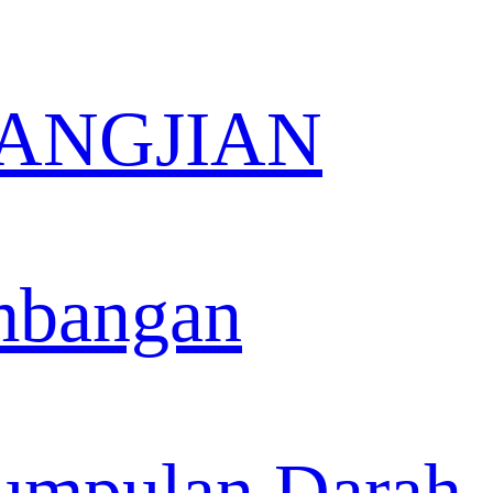
 KANGJIAN
mbangan
umpulan Darah