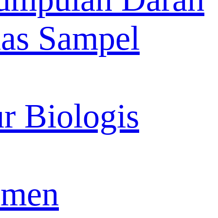
as Sampel
r Biologis
imen