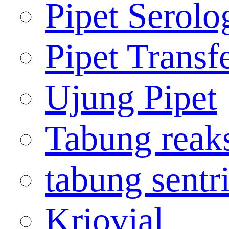
Pipet Serolo
Pipet Transf
Ujung Pipet
Tabung reak
tabung sentr
Kriovial