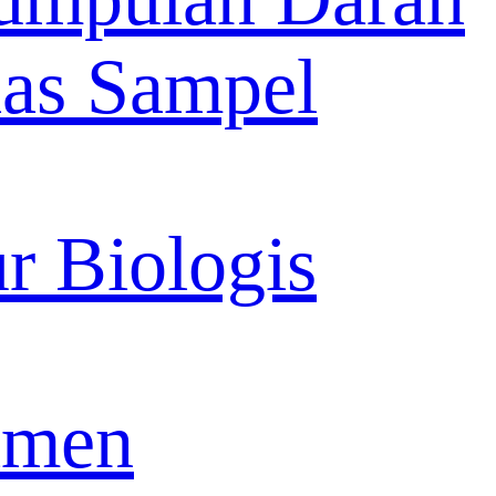
as Sampel
r Biologis
imen