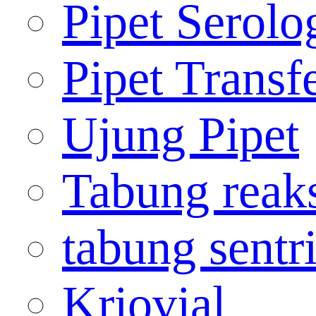
Pipet Serolo
Pipet Transf
Ujung Pipet
Tabung reak
tabung sentr
Kriovial