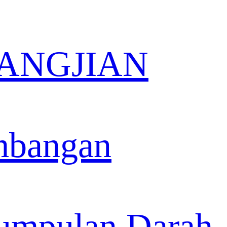
 KANGJIAN
mbangan
umpulan Darah