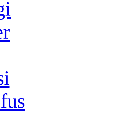
gi
er
si
ifus