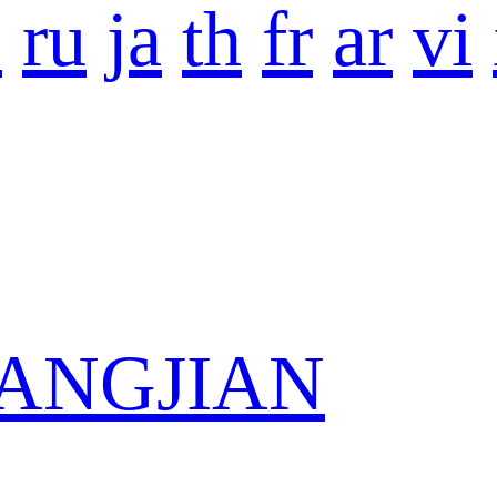
o
ru
ja
th
fr
ar
vi
 KANGJIAN