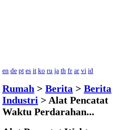
en
de
pt
es
it
ko
ru
ja
th
fr
ar
vi
id
Rumah
>
Berita
>
Berita
Industri
>
Alat Pencatat
Waktu Perdarahan...