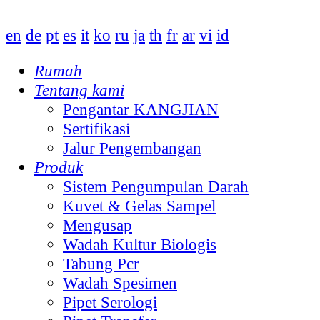
en
de
pt
es
it
ko
ru
ja
th
fr
ar
vi
id
Rumah
Tentang kami
Pengantar KANGJIAN
Sertifikasi
Jalur Pengembangan
Produk
Sistem Pengumpulan Darah
Kuvet & Gelas Sampel
Mengusap
Wadah Kultur Biologis
Tabung Pcr
Wadah Spesimen
Pipet Serologi