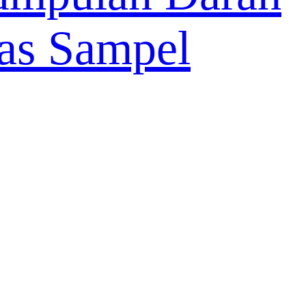
as Sampel
r Biologis
imen