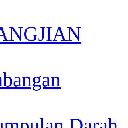
KANGJIAN
mbangan
umpulan Darah