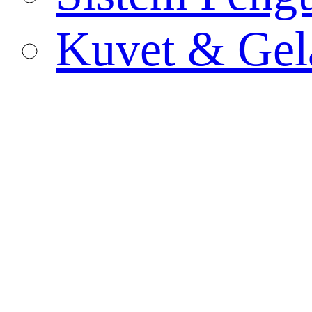
Kuvet & Gel
Mengusap
Wadah Kultu
Tabung Pcr
Wadah Spes